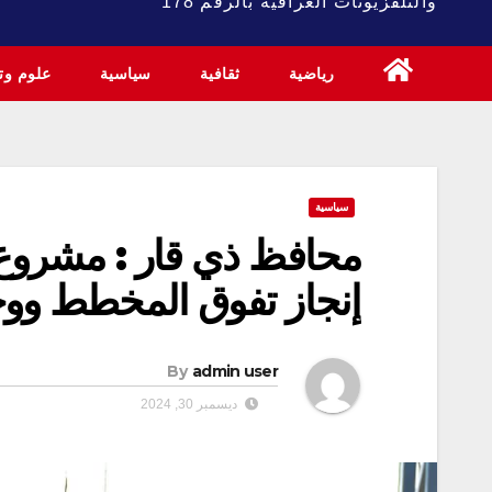
والتلفزيونات العراقية بالرقم 178
رياضية
ثقافية
سياسية
علوم وتك
سياسية
محافظ ذي قار : مشروع
إنجاز تفوق المخطط ووحدة
By
admin user
ديسمبر 30, 2024