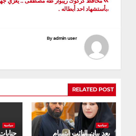
تصفّح
محافظ كركوك ريبوار طه مصطفى .. يعزي جهاز
،بأستشهاد احد أبطاله .
المقالات
By
admin user
RELATED POST
سياسية
سياسية
بعد بيان النائب ابتسام
جنايات