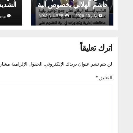
هاشم الهلالي بخصوص آلية
الشديد
التقديم على قرعة الحج
جريمـة
يوليو 15, 2026
ADMIN USER
يونيو 22, 026
الشركة
الحبوب
اترك تعليقاً
لن يتم نشر عنوان بريدك الإلكتروني.
الحقول الإلزامية مشار إ
التعليق
*