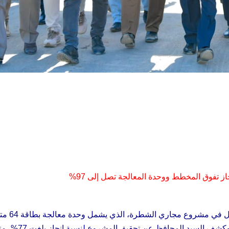
تفوق المخطط ووحدة المعالجة تصل إلى 97%
تفقد محافظ ذي قار السيد مرتضى الابراهيمي، سير العمل في مشروع مجاري الشطرة
مكعب، بالإضافة إلى شبكات الصرف الصحي والمطرية،وكشف السيد ال