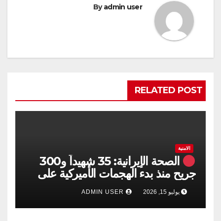
By
admin user
RELATED POST
الامنية
الصحة الإيرانية: 35 شهيداً و300
جريح منذ بدء الهجمات الأميركية على
جنوبي البلاد
يوليو 15, 2026
ADMIN USER