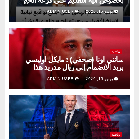
بخصوص آلية التقديم على قرعة الحج
يوليو 15, 2026
ADMIN USER
رياضية
سانتي أونا (صحفي) : مايكل أوليسي
يريد الانضمام إلى ريال مدريد هذا
الصيف.
يوليو 15, 2026
ADMIN USER
رياضية