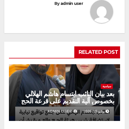
By
admin user
RELATED POST
سياسية
بعد بيان النائب ابتسام هاشم الهلالي
بخصوص آلية التقديم على قرعة الحج
يوليو 15, 2026
ADMIN USER