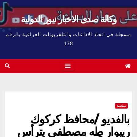
وكالة صدى الاخبار نيوز الدولية
مسجلة في اتحاد الاذاعات والتلفزيونات العراقية بالرقم
178
سياسية
بالفديو /محافظ كركوك
ريبوار طه مصطفى يترأس