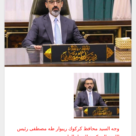
وجه السيد محافظ كركوك ريبوار طه مصطفى رئيس