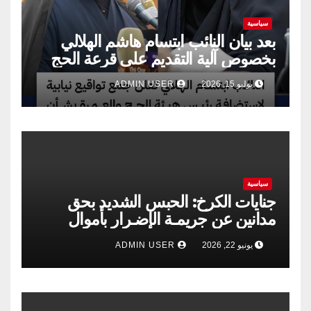
سياسية
بعد بيان النائب ابتسام هاشم الهلالي
بخصوص آلية التقديم على قرعة الحج
يوليو 15, 2026
ADMIN USER
سياسية
جنايات الكرخ: الحبس الشديد بحق
مدانين عن جريمـة الإضـرار بأموال
الشركة العامة لتجارة الحبوب
يونيو 22, 2026
ADMIN USER