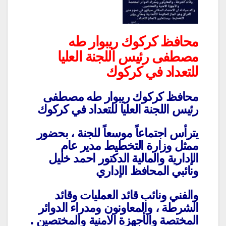
محافظ كركوك ريبوار طه
مصطفى رئيس اللجنة العليا
للتعداد في كركوك
محافظ كركوك ريبوار طه مصطفى
رئيس اللجنة العليا للتعداد في كركوك
يترأس اجتماعاً موسعاً للجنة ، بحضور
ممثل وزارة التخطيط مدير عام
الإدارية والمالية الدكتور احمد خليل
ونائبي المحافظ الإداري
والفني ونائب قائد العمليات وقائد
الشرطة ، والمعاونون ومدراء الدوائر
المختصة والأجهزة الامنية والمختصين .