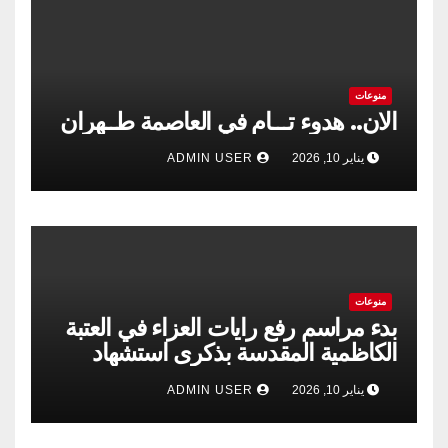
منوعات
الان.. هدوء تـــام في العاصمة طــهران
يناير 10, 2026
ADMIN USER
منوعات
بدء مراسم رفع رايات العزاء في العتبة
الكاظمية المقدسة بذكرى استشهاد
الإمام الكاظم”عليه السلام”
يناير 10, 2026
ADMIN USER