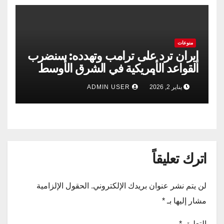
منوعات
إيران ترد على ترامب وتهدده: سنضرب
القواعد الأمريكية في الشرق الأوسط
إذا حدثت أي مغامرة
يناير 2, 2026
ADMIN USER
اترك تعليقاً
لن يتم نشر عنوان بريدك الإلكتروني.
الحقول الإلزامية
مشار إليها بـ
*
التعليق
*