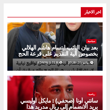
اخر الاخبار
سياسية
بعد بيان النائب ابتسام هاشم الهلالي
بخصوص آلية التقديم على قرعة الحج
يوليو 15, 2026
ADMIN USER
رياضية
سانتي أونا (صحفي) : مايكل أوليسي
يريد الانضمام إلى ريال مدريد هذا