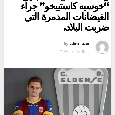
“خوسيه كاستييخو” جراء
الفيضانات المدمرة التي
ضربت البلاد.
By
admin user
نوفمبر 1, 2024