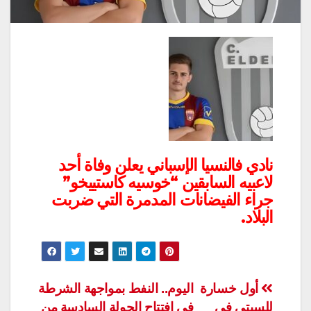
نادي فالنسيا الإسباني يعلن وفاة أحد
لاعبيه السابقين “خوسيه كاستييخو”
جراء الفيضانات المدمرة التي ضربت
البلاد.
تصفّح
أول خسارة
اليوم.. النفط بمواجهة الشرطة
للسيتي في
في افتتاح الجولة السادسة من