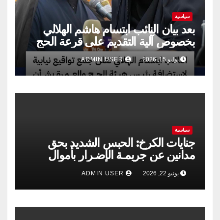
سياسية
بعد بيان النائب ابتسام هاشم الهلالي
بخصوص آلية التقديم على قرعة الحج
يوليو 15, 2026
ADMIN USER
سياسية
جنايات الكرخ: الحبس الشديد بحق
مدانين عن جريمـة الإضـرار بأموال
الشركة العامة لتجارة الحبوب
يونيو 22, 2026
ADMIN USER