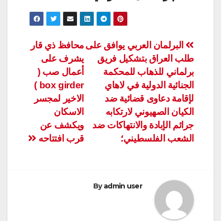
تصفّح
البرلمان العربي يوافق على
محافظ ذي قار
طلب العراق بتشكيل فريق
يشرف على
المقالات
برلماني للذهاب للمحكمة
أعمال صب (
الجنائية الدولية في لاهاي
box girder )
لإقامة دعاوى قضائية ضد
الاخير لمجسر
الكيان الصهيوني لارتكابه
الاسكان
جرائم الإبادة والانتهاكات ضد
ويكشف عن
الشعب الفلسطيني؛
قرب افتتاحه
By
admin user