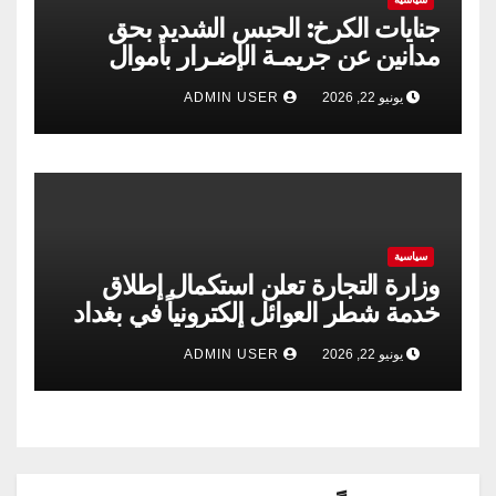
جنايات الكرخ: الحبس الشديد بحق
مدانين عن جريمـة الإضـرار بأموال
الشركة العامة لتجارة الحبوب
يونيو 22, 2026
ADMIN USER
سياسية
وزارة التجارة تعلن استكمال إطلاق
خدمة شطر العوائل إلكترونياً في بغداد
وجميع المحافظات
يونيو 22, 2026
ADMIN USER