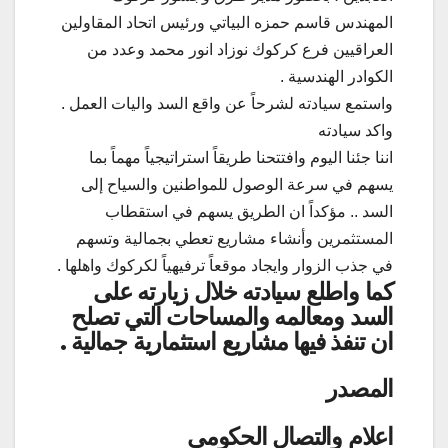
المهندس قاسم حمزه البياتي ورئيس اتحاد المقاولين
العراقيين فرع كركوك نوزاد انور محمد وعدد من
الكوادر الهندسية .
واستمع سيادته لشرحاً عن واقع السد واليات العمل .
واكد سيادته
اننا جئنا اليوم وافتتحنا طريقاً استراتيجياً مهماً بما
يسهم في سرعة الوصول للمواطنين والسياح إلى
السد .. مؤكداً ان الطريق يسهم في استقطاب
المستثمرين وأنشاء مشاريع تعطي بجمالية وتسهم
في جذب الزوار وايجاد موقعاً ترفيهياً لكركوك واهلها .
كما واطلع سيادته خلال زيارته على
السد ومعالمه والمساحات التي تصلح
ان تنفذ فيها مشاريع استثمارية جمالية .
المصدر
اعلام والتصال الحكومي