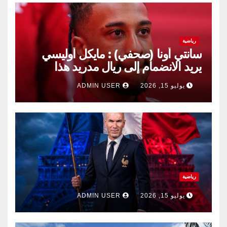
رياضية
سانتي أونا (صحفي) : مايكل أوليسي
يريد الانضمام إلى ريال مدريد هذا
الصيف.
يوليو 15, 2026
ADMIN USER
رياضية
يوليو 15, 2026
ADMIN USER