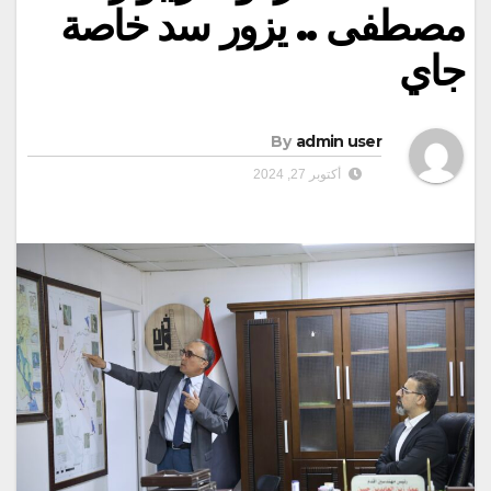
مصطفى .. يزور سد خاصة
جاي
By
admin user
أكتوبر 27, 2024