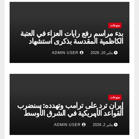
منوعات
بدء مراسم رفع رايات العزاء في العتبة
الكاظمية المقدسة بذكرى استشهاد
الإمام الكاظم”عليه السلام”
يناير 10, 2026
ADMIN USER
منوعات
إيران ترد على ترامب وتهدده: سنضرب
القواعد الأمريكية في الشرق الأوسط
إذا حدثت أي مغامرة
يناير 2, 2026
ADMIN USER