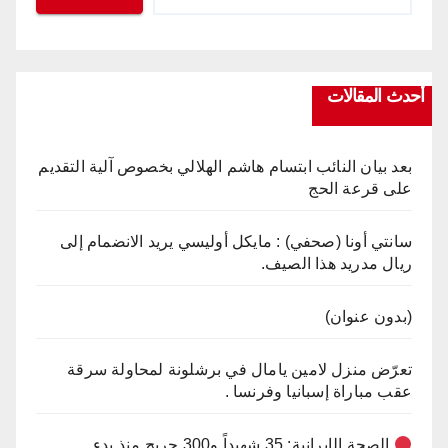
أحدث المقالات
بعد بيان النائب ابتسام هاشم الهلالي بخصوص آلية التقديم
على قرعة الحج
سانتي أونا (صحفي) : مايكل أوليسي يريد الانضمام إلى
ريال مدريد هذا الصيف.
(بدون عنوان)
تعرّض منزل لامين يامال في برشلونة لمحاولة سرقة
عقب مباراة إسبانيا وفرنسا .
الصحة الإيرانية: 35 شهيداً و300 جريح منذ بدء