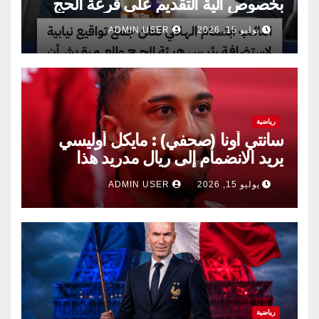
بخصوص آلية التقديم على قرعة الحج
يوليو 15, 2026
ADMIN USER
رياضية
سانتي أونا (صحفي) : مايكل أوليسي
يريد الانضمام إلى ريال مدريد هذا
الصيف.
يوليو 15, 2026
ADMIN USER
رياضية