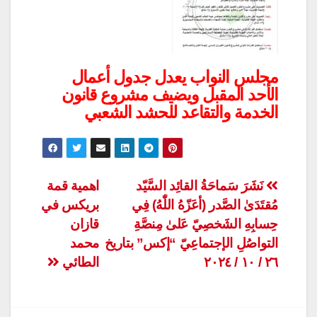
مجلس النواب يعدل جدول أعمال
الأحد المقبل ويضيف مشروع قانون
الخدمة والتقاعد للحشد الشعبي
تصفّح
نَشَرَ سَماحَةُ القائِد السَّيّد
اهمية قمة
مُقتَدَىٰ الصَّدر (أعَزّهُ اللّٰهُ) فِي
بريكس في
المقالات
حِسابِهِ الشَخصِيّ عَلىٰ مِنصَّةِ
قازان
التواصُلِ الإجتماعِيّ “إكس” بتاريخ
محمد
٢٦ / ١٠ / ٢٠٢٤
الطائي