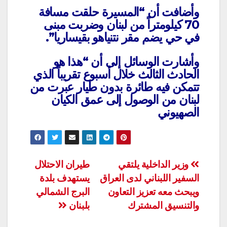
وأضافت أن “المسيرة حلقت مسافة
70 كيلومتراً من لبنان وضربت مبنى
في حي يضم مقر نتنياهو بقيساريا”.
وأشارت الوسائل إلى أن “هذا هو
الحادث الثالث خلال أسبوع تقريباً الذي
تتمكن فيه طائرة بدون طيار عبرت من
لبنان من الوصول إلى عمق الكيان
الصهيوني
تصفّح
وزير الداخلية يلتقي
طيران الاحتلال
السفير اللبناني لدى العراق
يستهدف بلدة
المقالات
ويبحث معه تعزيز التعاون
البرج الشمالي
والتنسيق المشترك
بلبنان