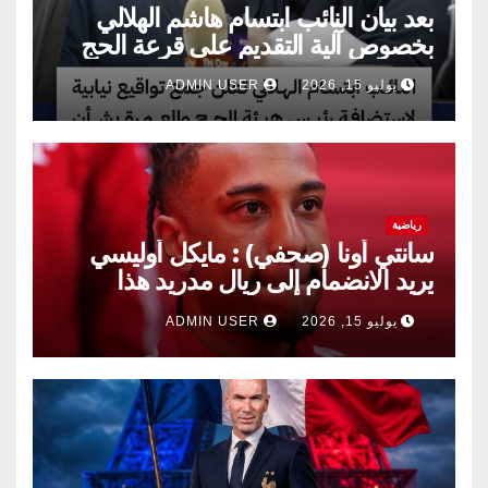
بعد بيان النائب ابتسام هاشم الهلالي
بخصوص آلية التقديم على قرعة الحج
يوليو 15, 2026
ADMIN USER
رياضية
سانتي أونا (صحفي) : مايكل أوليسي
يريد الانضمام إلى ريال مدريد هذا
الصيف.
يوليو 15, 2026
ADMIN USER