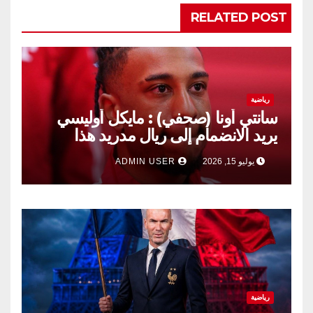
RELATED POST
رياضية
سانتي أونا (صحفي) : مايكل أوليسي
يريد الانضمام إلى ريال مدريد هذا
الصيف.
يوليو 15, 2026
ADMIN USER
رياضية