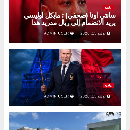
رياضية
سانتي أونا (صحفي) : مايكل أوليسي
يريد الانضمام إلى ريال مدريد هذا
الصيف.
يوليو 15, 2026
ADMIN USER
رياضية
يوليو 15, 2026
ADMIN USER