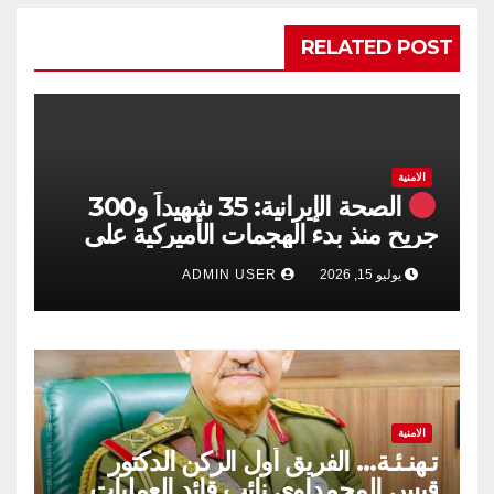
RELATED POST
الامنية
الصحة الإيرانية: 35 شهيداً و300
جريح منذ بدء الهجمات الأميركية على
جنوبي البلاد
يوليو 15, 2026
ADMIN USER
الامنية
تـهنـئـة… الفريق أول الركن الدكتور
قيس المحمداوي نائب قائد العمليات