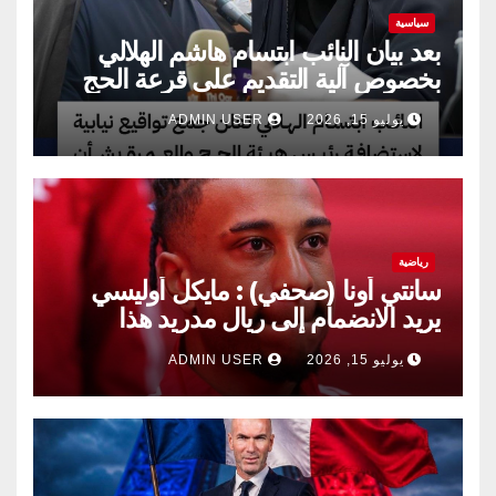
سياسية
بعد بيان النائب ابتسام هاشم الهلالي
بخصوص آلية التقديم على قرعة الحج
يوليو 15, 2026
ADMIN USER
رياضية
سانتي أونا (صحفي) : مايكل أوليسي
يريد الانضمام إلى ريال مدريد هذا
الصيف.
يوليو 15, 2026
ADMIN USER