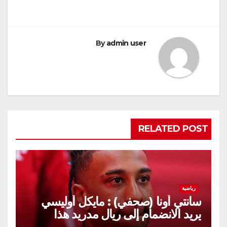
By
admin user
RELATED POST
رياضية
سانتي أونا (صحفي) : مايكل أوليسي
يريد الانضمام إلى ريال مدريد هذا
الصيف.