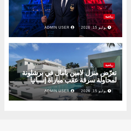
رياضية
يوليو 15, 2026
ADMIN USER
رياضية
تعرّض منزل لامين يامال في برشلونة
لمحاولة سرقة عقب مباراة إسبانيا
وفرنسا .
يوليو 15, 2026
ADMIN USER