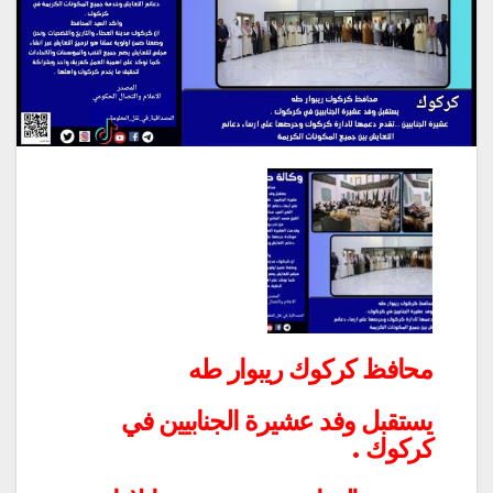
محافظ كركوك ريبوار طه
يستقبل وفد عشيرة الجنابيين في
كركوك .