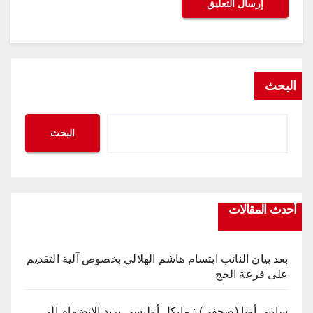
البحث
البحث
أحدث المقالات
بعد بيان النائب ابتسام هاشم الهلالي بخصوص آلية التقديم
على قرعة الحج
سانتي أونا (صحفي) : مايكل أوليسي يريد الانضمام إلى