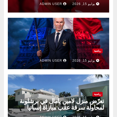
الصيف.
يوليو 15, 2026
ADMIN USER
رياضية
يوليو 15, 2026
ADMIN USER
رياضية
تعرّض منزل لامين يامال في برشلونة
لمحاولة سرقة عقب مباراة إسبانيا
وفرنسا .