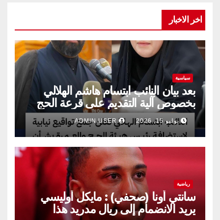
اخر الاخبار
سياسية
بعد بيان النائب ابتسام هاشم الهلالي
بخصوص آلية التقديم على قرعة الحج
يوليو 15, 2026
ADMIN USER
رياضية
سانتي أونا (صحفي) : مايكل أوليسي
يريد الانضمام إلى ريال مدريد هذا