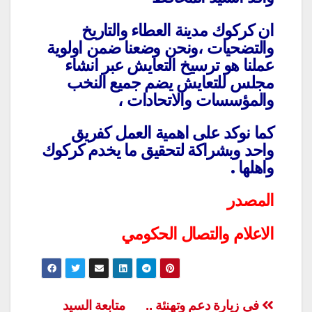
ان كركوك مدينة العطاء والتاريخ
والتضحيات ،ونحن وضعنا ضمن اولوية
عملنا هو ترسيخ التعايش عبر انشاء
مجلس للتعايش يضم جميع النخب
والمؤسسات والاتحادات ،
كما نوكد على اهمية العمل كفريق
واحد وبشراكة لتحقيق ما يخدم كركوك
واهلها .
المصدر
الاعلام والتصال الحكومي
تصفّح
في زيارة دعم وتهنئة ..
متابعة السيد