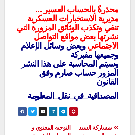
محذرةً بالحساب العسير …
مديرية الاستخبارات العسكرية
تنفي وتكذب الوثائق المزورة التي
نشرتها بعض مواقع التواصل
الاجتماعي
وبعض وسائل الإعلام
وجميعها مفبركة
وسيتم المحاسبة على هذا النشر
المزور حساب صارم وفق
القانون
المصداقية_في_نقل_المعلومة
تصفّح
بمشاركة السيد
التوجيه المعنوي و