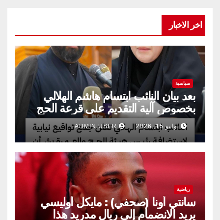
اخر الاخبار
سياسية
بعد بيان النائب ابتسام هاشم الهلالي
بخصوص آلية التقديم على قرعة الحج
يوليو 15, 2026
ADMIN USER
رياضية
سانتي أونا (صحفي) : مايكل أوليسي
يريد الانضمام إلى ريال مدريد هذا