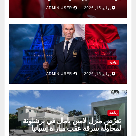
الصيف.
يوليو 15, 2026
ADMIN USER
رياضية
يوليو 15, 2026
ADMIN USER
رياضية
تعرّض منزل لامين يامال في برشلونة
لمحاولة سرقة عقب مباراة إسبانيا
وفرنسا .