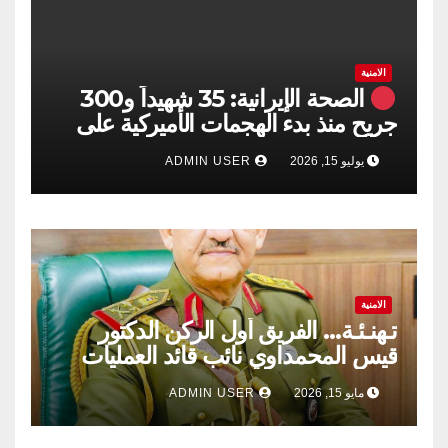
الامنية
الصحة الإيرانية: 35 شهيداً و300
جريح منذ بدء الهجمات الأميركية على
جنوبي البلاد
يوليو 15, 2026
ADMIN USER
الامنية
تـهنـئـة… الفريق أول الركن الدكتور
قيس المحمداوي نائب قائد العمليات
المشتركة ​دولة رئيس مجلس الوزراء،
مايو 15, 2026
ADMIN USER
القائد العام للقوات المسلحة الأستاذ
علي الزيدي المحترم.