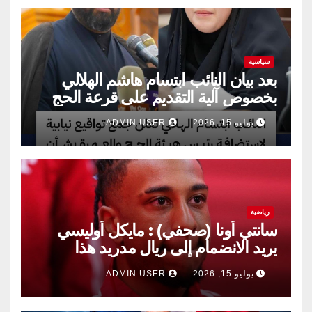
سياسية
بعد بيان النائب ابتسام هاشم الهلالي
بخصوص آلية التقديم على قرعة الحج
يوليو 15, 2026
ADMIN USER
رياضية
سانتي أونا (صحفي) : مايكل أوليسي
يريد الانضمام إلى ريال مدريد هذا
الصيف.
يوليو 15, 2026
ADMIN USER