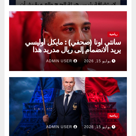
رياضية
سانتي أونا (صحفي) : مايكل أوليسي
يريد الانضمام إلى ريال مدريد هذا
الصيف.
يوليو 15, 2026
ADMIN USER
رياضية
يوليو 15, 2026
ADMIN USER