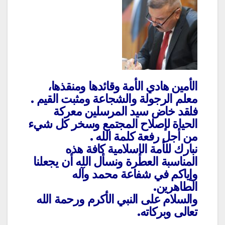
الأمين هادي الأمة وقائدها ومنقذها،
معلم الرجولة والشجاعة ومثبت القيم .
فلقد خاض سيد المرسلين معركة
الحياة لإصلاح المجتمع وسخر كل شيء
من أجل رفعة كلمة الله .
نبارك للأمة الإسلامية كافة هذه
المناسبة العطرة ونسأل الله أن يجعلنا
وإياكم في شفاعة محمد وآله
الطاهرين.
والسلام على النبي الأكرم ورحمة الله
تعالى وبركاته.