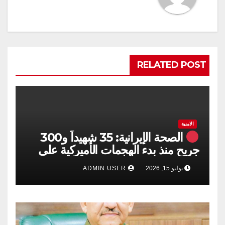
RELATED POST
الامنية
الصحة الإيرانية: 35 شهيداً و300
جريح منذ بدء الهجمات الأميركية على
جنوبي البلاد
يوليو 15, 2026
ADMIN USER