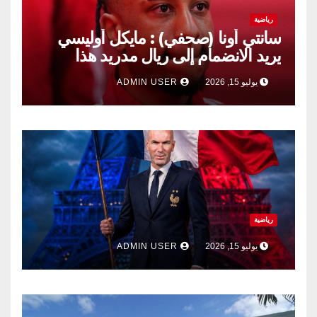
رياضية
سانتي أونا (صحفي) : مايكل أوليسي
يريد الانضمام إلى ريال مدريد هذا
الصيف.
يوليو 15, 2026
ADMIN USER
رياضية
يوليو 15, 2026
ADMIN USER