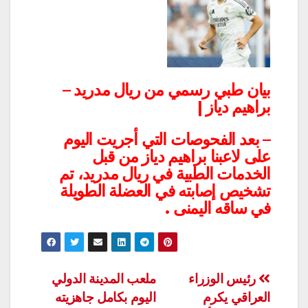
بيان طبي رسمي من ريال مدريد –
براهيم دياز |
– بعد الفحوصات التي أجريت اليوم
على لاعبنا براهيم دياز من قبل
الخدمات الطبية في ريال مدريد، تم
تشخيص إصابته في العضلة الطويلة
في ساقه اليمنى .
تصفّح
رئيس الوزراء
ملعب المدينة الدولي
العراقي يكرم
اليوم بكامل جاهزيته
المقالات