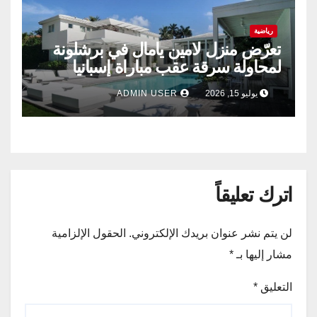
رياضية
تعرّض منزل لامين يامال في برشلونة
لمحاولة سرقة عقب مباراة إسبانيا
وفرنسا .
يوليو 15, 2026
ADMIN USER
اترك تعليقاً
لن يتم نشر عنوان بريدك الإلكتروني.
الحقول الإلزامية
مشار إليها بـ
*
التعليق
*