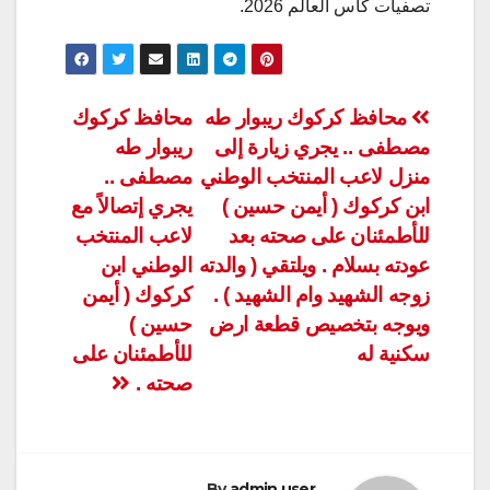
تصفيات كأس العالم 2026.
تصفّح
محافظ كركوك ريبوار طه
محافظ كركوك
مصطفى .. يجري زيارة إلى
ريبوار طه
المقالات
منزل لاعب المنتخب الوطني
مصطفى ..
ابن كركوك ( أيمن حسين )
يجري إتصالاً مع
للأطمئنان على صحته بعد
لاعب المنتخب
عودته بسلام . ويلتقي ( والدته
الوطني ابن
زوجه الشهيد وام الشهيد ) .
كركوك ( أيمن
ويوجه بتخصيص قطعة ارض
حسين )
سكنية له
للأطمئنان على
صحته .
By
admin user