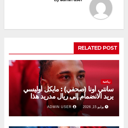
RELATED POST
رياضية
سانتي أونا (صحفي) : مايكل أوليسي
يريد الانضمام إلى ريال مدريد هذا
الصيف.
يوليو 15, 2026
ADMIN USER