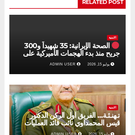
RELATED POST
الامنية
الصحة الإيرانية: 35 شهيداً و300
جريح منذ بدء الهجمات الأميركية على
جنوبي البلاد
يوليو 15, 2026
ADMIN USER
الامنية
تـهنـئـة… الفريق أول الركن الدكتور
قيس المحمداوي نائب قائد العمليات
المشتركة ​دولة رئيس مجلس الوزراء،
مايو 15, 2026
ADMIN USER