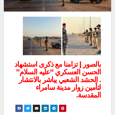
بالصور | تزامنا مع ذكرى استشهاد
الحسن العسكري “عليه السلام”
. الحشد الشعبي يباشر بالانتشار
لتأمين زوار مدينة سامراء
المقدسة.