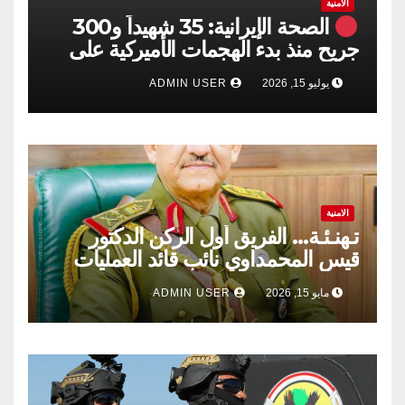
الامنية
الصحة الإيرانية: 35 شهيداً و300
جريح منذ بدء الهجمات الأميركية على
جنوبي البلاد
يوليو 15, 2026
ADMIN USER
الامنية
تـهنـئـة… الفريق أول الركن الدكتور
قيس المحمداوي نائب قائد العمليات
المشتركة ​دولة رئيس مجلس الوزراء،
مايو 15, 2026
ADMIN USER
القائد العام للقوات المسلحة الأستاذ
علي الزيدي المحترم.