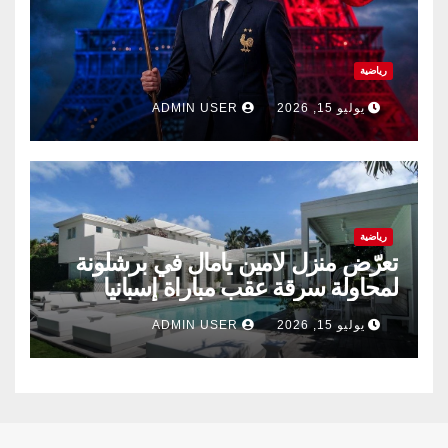
رياضية
يوليو 15, 2026
ADMIN USER
رياضية
تعرّض منزل لامين يامال في برشلونة
لمحاولة سرقة عقب مباراة إسبانيا
وفرنسا .
يوليو 15, 2026
ADMIN USER