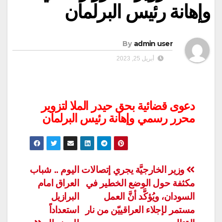
وإهانة رئيس البرلمان
By
admin user
أبريل 25, 2023
دعوى قضائية بحق حيدر الملا لتزوير
محرر رسمي وإهانة رئيس البرلمان
تصفّح
وزير الخارجيَّة يجري إتصالات
اليوم .. شباب
مكثفة حول الوضع الخطير في
العراق امام
المقالات
السودان، ويُؤكَّد أنَّ العمل
البرازيل
مستمر لإجلاء العراقييّن من نار
استعداداً