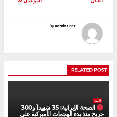
القتال
للمونديال
By
admin user
RELATED POST
الامنية
الصحة الإيرانية: 35 شهيداً و300
جريح منذ بدء الهجمات الأميركية على