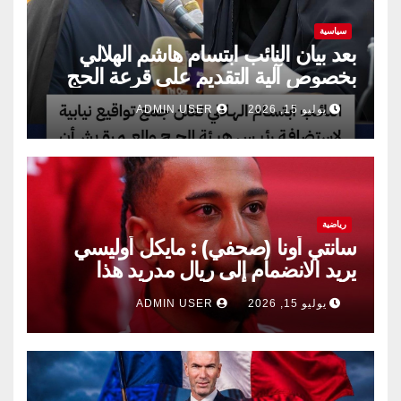
سياسية
بعد بيان النائب ابتسام هاشم الهلالي
بخصوص آلية التقديم على قرعة الحج
يوليو 15, 2026
ADMIN USER
رياضية
سانتي أونا (صحفي) : مايكل أوليسي
يريد الانضمام إلى ريال مدريد هذا
الصيف.
يوليو 15, 2026
ADMIN USER