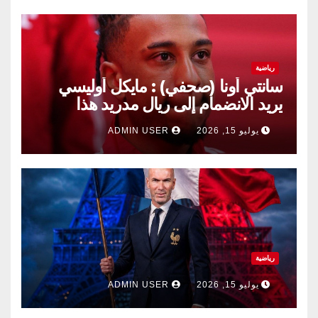
رياضية
سانتي أونا (صحفي) : مايكل أوليسي
يريد الانضمام إلى ريال مدريد هذا
الصيف.
يوليو 15, 2026
ADMIN USER
رياضية
يوليو 15, 2026
ADMIN USER