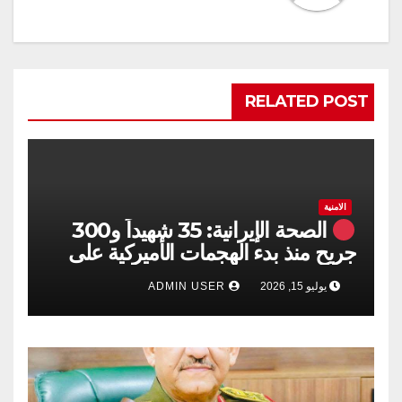
RELATED POST
الامنية
الصحة الإيرانية: 35 شهيداً و300
جريح منذ بدء الهجمات الأميركية على
جنوبي البلاد
يوليو 15, 2026
ADMIN USER