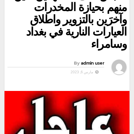
منهم بحيازة المخدرات
وآخرَين بالتزوير واطلاق
العيارات النارية في بغداد
وسامراء
By
admin user
مارس 6, 2023