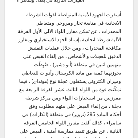
العيارات النارية في بغداد وسامراء
أسفرت الجهود الأمنية المتواصلة لقوات الشرطة
الاتحادية في متابعة تجار ومروجي ومتعاطي
المخدرات ، عن تمكن مفارز اللواء الآلي الأول الفرقة
الآلية شرطة اتحادية بإسناد الجهد الاستخباري ومفارز
مكافحة المخدرات ، ومن خلال عمليات التفتيش
الدقيق للعجلات والأشخاص ، من إلقاء القبض على
متهمين اثنين في منطقة (أبو دشير) ، ضُبِطَت
بحوزتهما كمية من مادة الكرستال وأدوات للتعاطي
وميزان الكتروني يستقلون عجلة نوع (هونداي) ، فيما
تمكّنت قوة من اللواء الثالث عشر الفرقة الرابعة مع
مفرزتين من استخبارات اللواء ومن مركز شرطة
دجلة ، من إلقاء القبض على متهم مطلوب وفق
أحكام المادة 295 (تزوير) في منطقة (الكارات) في
سامراء ، كذلك ألقت مفارز اللواء الخامس الفرقة
الثانية ، عن طريق تنفيذ ممارسة أمنية ، القبض على