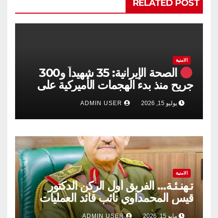
RELATED POST
الامنية
الصحة الإيرانية: 35 شهيداً و300
جريح منذ بدء الهجمات الأميركية على
جنوبي البلاد
يوليو 15, 2026
ADMIN USER
الامنية
تـهنـئـة… الفريق أول الركن الدكتور
قيس المحمداوي نائب قائد العمليات
المشتركة ​دولة رئيس مجلس الوزراء،
مايو 15, 2026
ADMIN USER