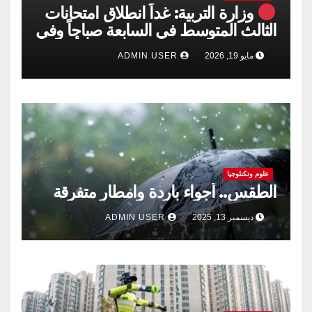
وزارة التربية: غداً انطلاق امتحانات
الثالث المتوسط في السابعة صباحاً وفي
حال صادفت عطلة رسمية خلال أيام
مايو 19, 2026
ADMIN USER
الامتحانات فينقل امتحان ذلك اليوم إلى
اليوم الذي يليه وبنفس الجدول المعلن
علوم وتكنلوجيا
الطقس.. أجواء باردة وامطار متفرقة
ديسمبر 13, 2025
ADMIN USER