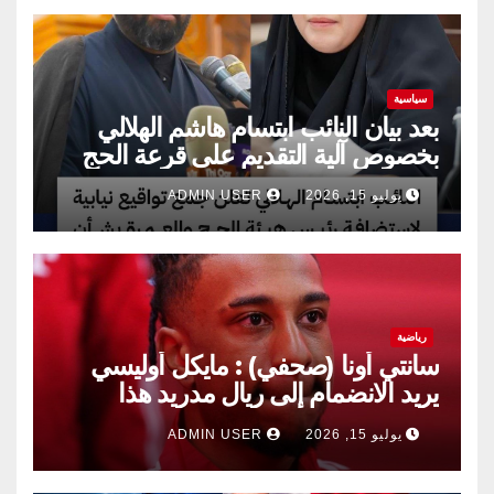
سياسية
بعد بيان النائب ابتسام هاشم الهلالي
بخصوص آلية التقديم على قرعة الحج
يوليو 15, 2026
ADMIN USER
رياضية
سانتي أونا (صحفي) : مايكل أوليسي
يريد الانضمام إلى ريال مدريد هذا
الصيف.
يوليو 15, 2026
ADMIN USER