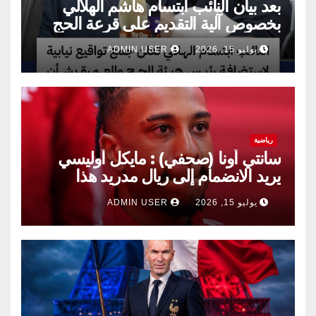
بعد بيان النائب ابتسام هاشم الهلالي
بخصوص آلية التقديم على قرعة الحج
يوليو 15, 2026
ADMIN USER
رياضية
سانتي أونا (صحفي) : مايكل أوليسي
يريد الانضمام إلى ريال مدريد هذا
الصيف.
يوليو 15, 2026
ADMIN USER