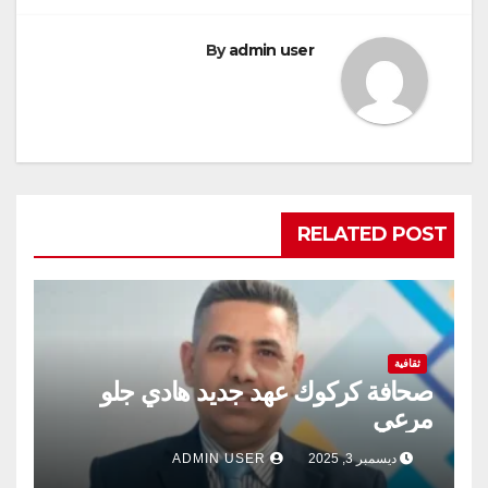
By
admin user
RELATED POST
ثقافية
صحافة كركوك عهد جديد هادي جلو
مرعي
ديسمبر 3, 2025
ADMIN USER